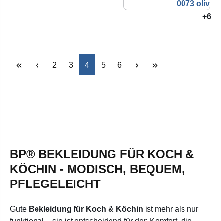
+6
Seite
Seite
Seite
Seite
Seite
2
3
4
5
6
BP® BEKLEIDUNG FÜR KOCH &
KÖCHIN - MODISCH, BEQUEM,
PFLEGELEICHT
Gute
Bekleidung für Koch & Köchin
ist mehr als nur
funktional – sie ist entscheidend für den Komfort, die