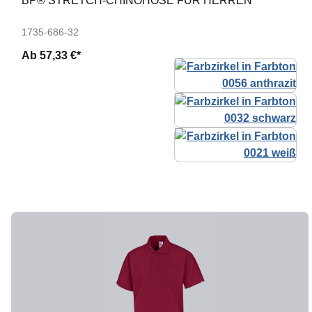
BP® STRETCH-CHINOHOSE FÜR HERREN
1735-686-32
Ab
57,33 €*