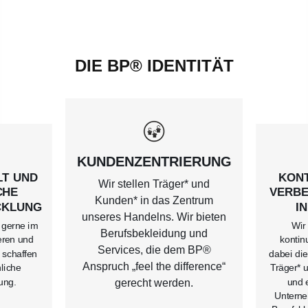
DIE BP® IDENTITÄT
KUNDENZENTRIERUNG
LT UND
KONT
Wir stellen Träger* und
CHE
VERB
Kunden* in das Zentrum
CKLUNG
I
unseres Handelns. Wir bieten
 gerne im
Wir
Berufsbekleidung und
eren und
kontin
Services, die dem BP®
r schaffen
dabei die
Anspruch „feel the difference“
liche
Träger* 
ung.
und 
gerecht werden.
Unterne