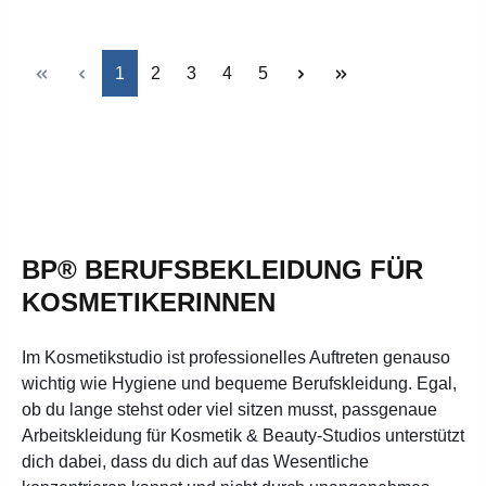
Seite
Seite
Seite
Seite
Seite
1
2
3
4
5
BP® BERUFSBEKLEIDUNG FÜR
KOSMETIKERINNEN
Im Kosmetikstudio ist professionelles Auftreten genauso
wichtig wie Hygiene und bequeme Berufskleidung. Egal,
ob du lange stehst oder viel sitzen musst, passgenaue
Arbeitskleidung für Kosmetik & Beauty-Studios unterstützt
dich dabei, dass du dich auf das Wesentliche