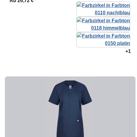
Ab
26,72 €*
+1