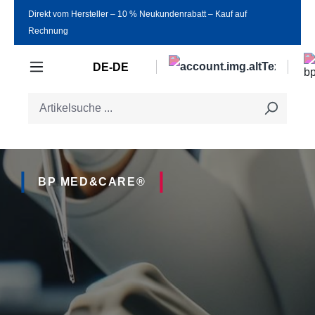
Direkt vom Hersteller ‒ 10 % Neukundenrabatt ‒ Kauf auf
Zum Hauptinhalt springen
Rechnung
DE-DE
BP MED&CARE®