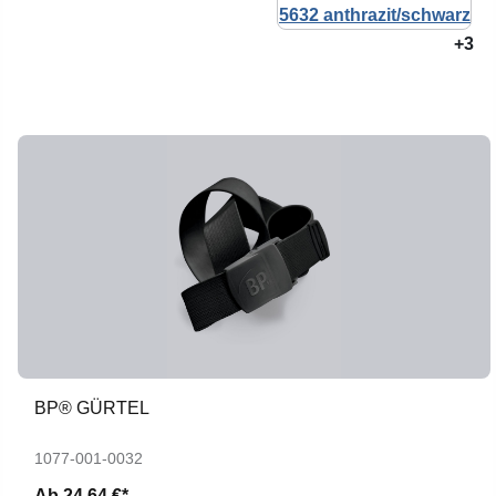
+3
BP® GÜRTEL
1077-001-0032
Ab
24,64 €*