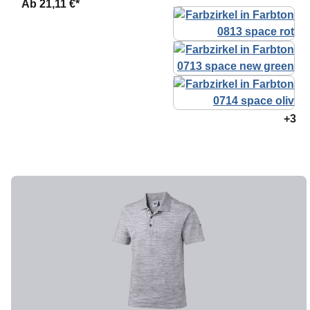
Ab
21,11 €*
+3