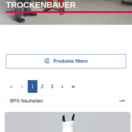
TROCKENBAUER
Produkte filtern
Seite
Seite
Seite
1
2
3