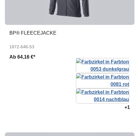
BP® FLEECEJACKE
1872-646-53
Ab
64,16 €*
+1