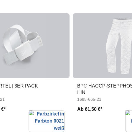
TEL | 3ER PACK
BP® HACCP-STEPPHOSE
IHN
-21
1685-665-21
 €*
Ab
61,50 €*