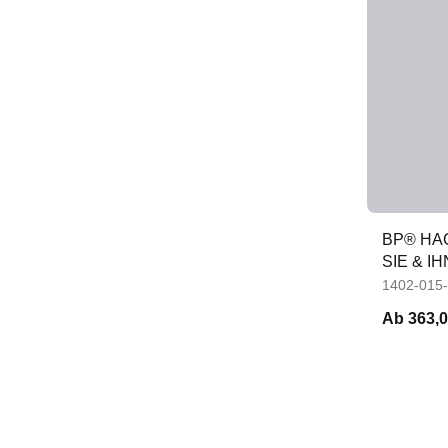
BP® HA
SIE & I
1402-015
Ab
363,0