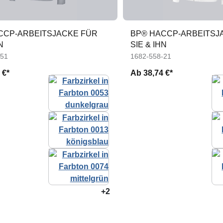
CCP-ARBEITSJACKE FÜR
BP® HACCP-ARBEITSJ
N
SIE & IHN
-51
1682-558-21
 €*
Ab
38,74 €*
+2