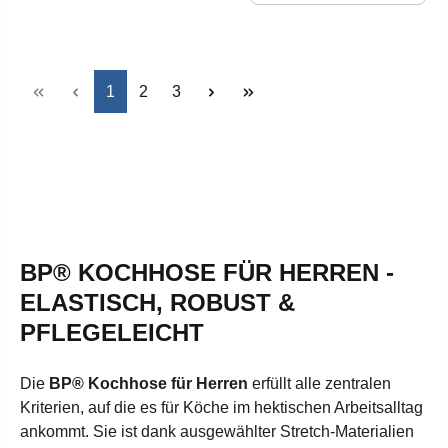
Seite
Seite
Seite
1
2
3
BP® KOCHHOSE FÜR HERREN -
ELASTISCH, ROBUST &
PFLEGELEICHT
Die
BP® Kochhose für Herren
erfüllt alle zentralen
Kriterien, auf die es für Köche im hektischen Arbeitsalltag
ankommt. Sie ist dank ausgewählter Stretch-Materialien