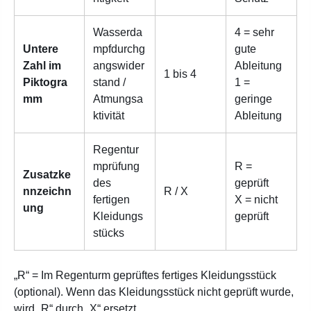
Wasserda
4 = sehr
Untere
mpfdurchg
gute
Zahl im
angswider
Ableitung
1 bis 4
Piktogra
stand /
1 =
mm
Atmungsa
geringe
ktivität
Ableitung
Regentur
mprüfung
R =
Zusatzke
des
geprüft
nnzeichn
R / X
fertigen
X = nicht
ung
Kleidungs
geprüft
stücks
„R“ = Im Regenturm geprüftes fertiges Kleidungsstück
(optional). Wenn das Kleidungsstück nicht geprüft wurde,
wird „R“ durch „X“ ersetzt.