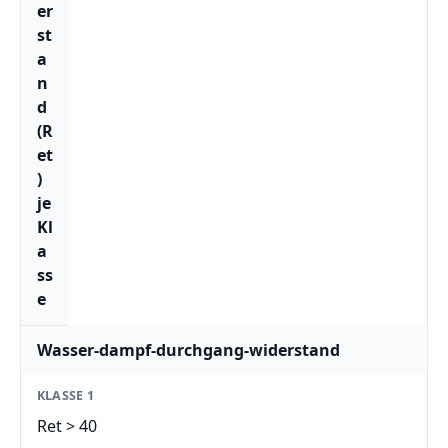
er
st
a
n
d
(R
et
)
je
Kl
a
ss
e
Wasser-dampf-durchgang-widerstand
Ret > 40