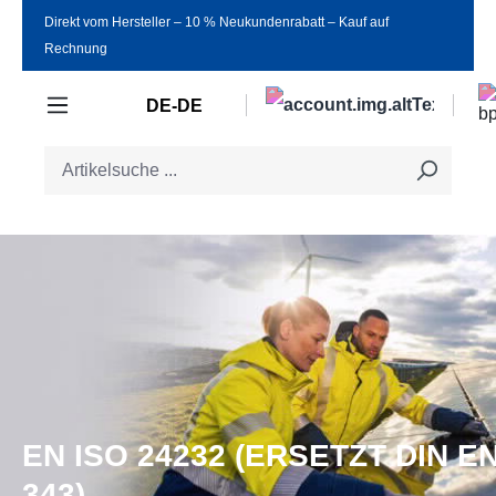
Direkt vom Hersteller ‒ 10 % Neukundenrabatt ‒ Kauf auf
Zum Hauptinhalt springen
Rechnung
DE-DE
EN ISO 24232 (ERSETZT DIN E
343)