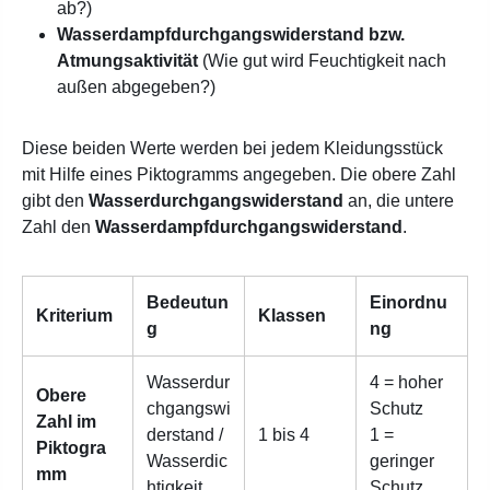
ab?)
Wasserdampfdurchgangswiderstand bzw.
Atmungsaktivität
(Wie gut wird Feuchtigkeit nach
außen abgegeben?)
Diese beiden Werte werden bei jedem Kleidungsstück
mit Hilfe eines Piktogramms angegeben. Die obere Zahl
gibt den
Wasserdurchgangswiderstand
an, die untere
Zahl den
Wasserdampfdurchgangswiderstand
.
Bedeutun
Einordnu
Kriterium
Klassen
g
ng
Wasserdur
4 = hoher
Obere
chgangswi
Schutz
Zahl im
derstand /
1 bis 4
1 =
Piktogra
Wasserdic
geringer
mm
htigkeit
Schutz