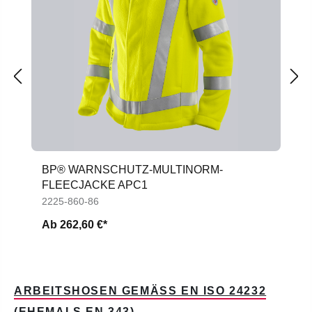
BP® WARNSCHUTZ-MULTINORM-
FLEECJACKE APC1
2225-860-86
Ab
262,60 €*
ARBEITSHOSEN GEMÄSS EN ISO 24232 (
EHEMALS EN 343)