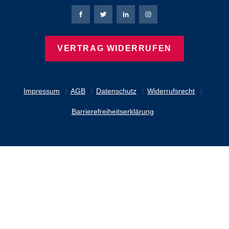
Bierbaum-Proenen Facebook-Seite
Bierbaum-Proenen Twitter Seite
Bierbaum-Proenen LinkedIn 
Bierbaum-Proenen Ins
VERTRAG WIDERRUFEN
Impressum
AGB
Datenschutz
Widerrufsrecht
Barrierefreiheitserklärung