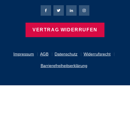
Bierbaum-Proenen Facebook-Seite
Bierbaum-Proenen Twitter Seite
Bierbaum-Proenen LinkedIn 
Bierbaum-Proenen Ins
VERTRAG WIDERRUFEN
Impressum
AGB
Datenschutz
Widerrufsrecht
Barrierefreiheitserklärung