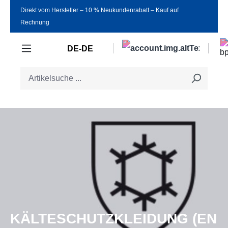
Direkt vom Hersteller ‒ 10 % Neukundenrabatt ‒ Kauf auf
Zum Hauptinhalt springen
Rechnung
DE-DE
KÄLTESCHUTZKLEIDUNG (EN