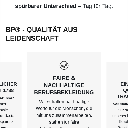
spürbarer Unterschied
– Tag für Tag.
BP® - QUALITÄT AUS
LEIDENSCHAFT
FAIRE &
LICHER
EI
NACHHALTIGE
 1788
Q
BERUFSBEKLEIDUNG
TRA
er*innen,
Wir schaffen nachhaltige
nten,
Wir stel
Werte für die Menschen, die
sowie
Kunde
mit uns zusammenarbeiten,
er Basis
unseres 
nsparenz
Beru
stehen für faire
 ein
Servi