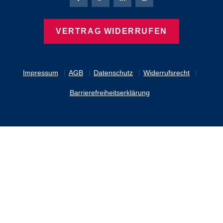
Bierbaum-Proenen Facebook-Seite
Bierbaum-Proenen Twitter Seite
Bierbaum-Proenen LinkedIn 
Bierbaum-Proenen Ins
VERTRAG WIDERRUFEN
Impressum
AGB
Datenschutz
Widerrufsrecht
Barrierefreiheitserklärung