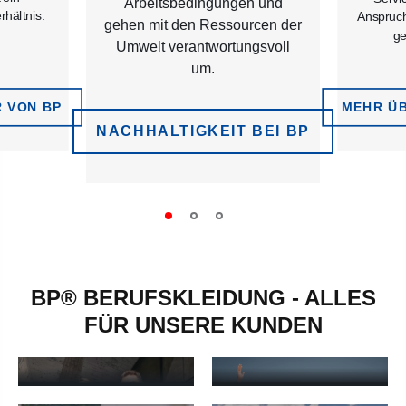
Arbeitsbedingungen und
rhältnis.
Anspruch 
gehen mit den Ressourcen der
ge
Umwelt verantwortungsvoll
um.
 VON BP
MEHR ÜB
NACHHALTIGKEIT BEI BP
BP® BERUFSKLEIDUNG - ALLES
FÜR UNSERE KUNDEN
ARZT, PRAXIS,
ARBEITSKLEIDUNG
PFLEGE
Arbeitskleidung - mehr erfahren
Arzt, Praxis, Pflege - mehr erf
KOCHKLEIDUNG
MULTINORM