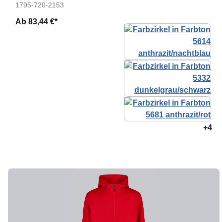
1795-720-2153
Ab
83,44 €*
+4