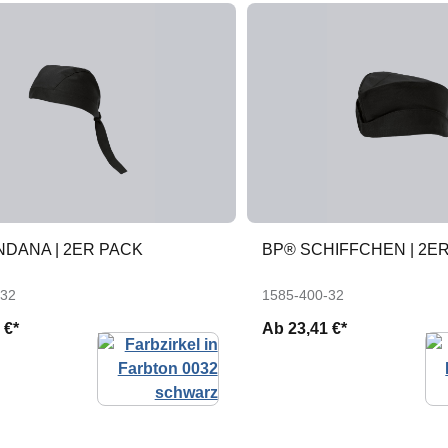
NDANA | 2ER PACK
BP® SCHIFFCHEN | 2E
-32
1585-400-32
 €*
Ab
23,41 €*