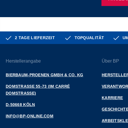
2 TAGE LIEFERZEIT
TOPQUALITÄT
UM
Herstellerangabe
Über BP
BIERBAUM-PROENEN GMBH & CO. KG
HERSTELLER
DOMSTRASSE 55-73 (IM CARRÉ D
VERANTWO
OMSTRASSE)
KARRIERE
D-50668 KÖLN
GESCHICHT
INFO@BP-ONLINE.COM
ARBEITSKL