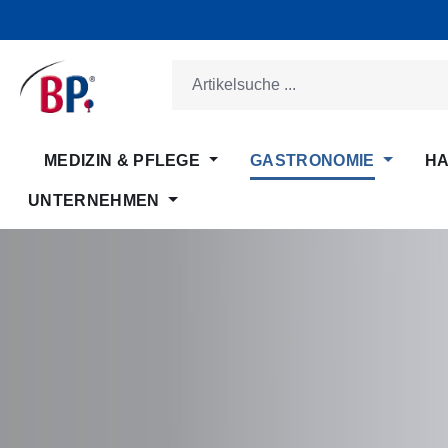
m Hauptinhalt springen
Zur Suche springen
Zur Hauptnavigation springen
MEDIZIN & PFLEGE
GASTRONOMIE
HA
UNTERNEHMEN