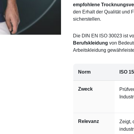
empfohlene Trocknungsve
den Erhalt der Qualität und 
sicherstellen.
Die DIN EN ISO 30023 ist vo
Berufskleidung
von Bedeutu
Arbeitskleidung gewährleist
Norm
ISO 1
Zweck
Prüfver
Indust
Relevanz
Zeigt, 
indust