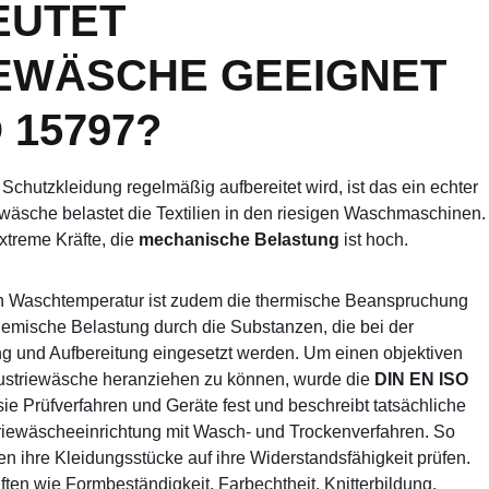
EUTET
IEWÄSCHE GEEIGNET
 15797?
chutzkleidung regelmäßig aufbereitet wird, ist das ein echter
ewäsche belastet die Textilien in den riesigen Waschmaschinen.
extreme Kräfte, die
mechanische Belastung
ist hoch.
en Waschtemperatur ist zudem die thermische Beanspruchung
hemische Belastung durch die Substanzen, die bei der
ng und Aufbereitung eingesetzt werden.
Um einen objektiven
dustriewäsche heranziehen zu können, wurde die
DIN EN ISO
sie Prüfverfahren und Geräte fest und beschreibt tatsächliche
riewäscheeinrichtung mit Wasch- und Trockenverfahren. So
ien ihre Kleidungsstücke auf ihre Widerstandsfähigkeit prüfen.
ften wie
Formbeständigkeit, Farbechtheit, Knitterbildung,