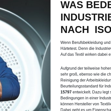
WAS BED
INDUSTR
NACH ISO
Wenn Berufsbekleidung und S
Härtetest. Denn die Industri
Auf das Textil wirken dabei 
Aufgrund der teilweise hoh
sehr groß, ebenso wie die c
Reinigung der Arbeitskleidu
Beurteilungsstandard für In
15797
entwickelt. Dazu legt 
Bedingungen in einer Indust
können Hersteller von Textil
Dabei geht es um Eigenscha