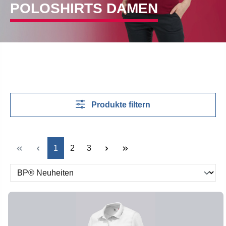
POLOSHIRTS DAMEN
Produkte filtern
Seite
Seite
Seite
1
2
3