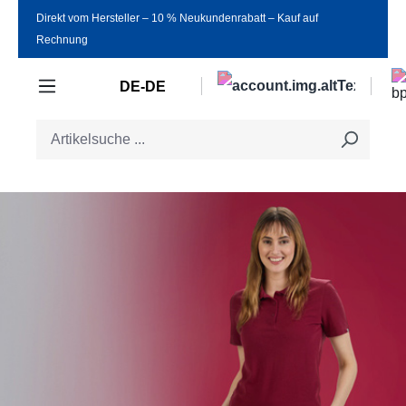
Direkt vom Hersteller ‒ 10 % Neukundenrabatt ‒ Kauf auf
Zum Hauptinhalt springen
Rechnung
DE-DE