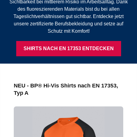
Sichtbarkeit bei mittlerem Risiko im Arbeitsalltag. Dank
des fluoreszierenden Materials bist du bei allen
Tageslichtverhältnissen gut sichtbar. Entdecke jetzt
unsere zertifizierte Berufsbekleidung und setze auf
Schutz mit Komfort!
SHIRTS NACH EN 17353 ENTDECKEN
Produktgalerie überspringen
NEU - BP® Hi-Vis Shirts nach EN 17353,
Typ A