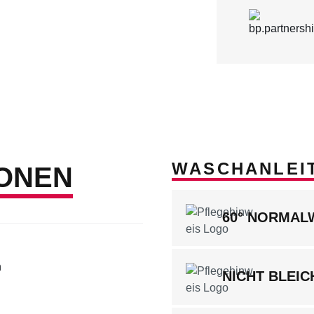
WASCHANLEI
ONEN
60° NORMA
n
NICHT BLEIC