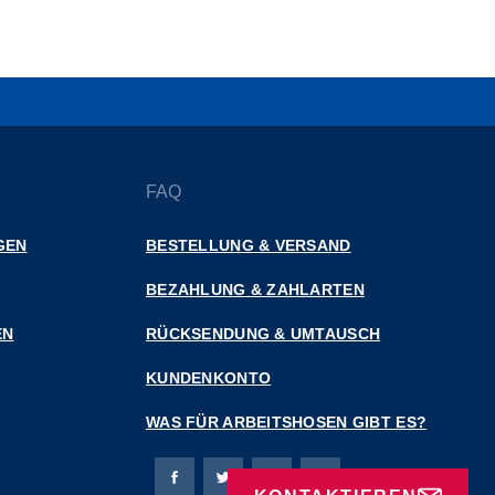
FAQ
GEN
BESTELLUNG & VERSAND
BEZAHLUNG & ZAHLARTEN
EN
RÜCKSENDUNG & UMTAUSCH
KUNDENKONTO
WAS FÜR ARBEITSHOSEN GIBT ES?
Bierbaum-Proenen Facebook-Seite
Bierbaum-Proenen Twitter Seite
Bierbaum-Proenen LinkedIn 
Bierbaum-Proenen Ins