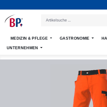
m Hauptinhalt springen
Zur Suche springen
Zur Hauptnavigation springen
MEDIZIN & PFLEGE
GASTRONOMIE
HA
UNTERNEHMEN
Bildergalerie überspringen