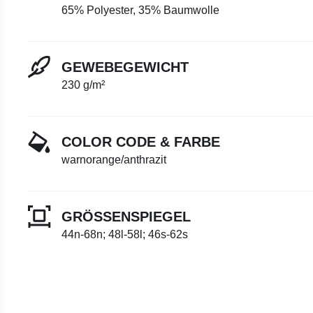
65% Polyester, 35% Baumwolle
GEWEBEGEWICHT
230 g/m²
COLOR CODE & FARBE
warnorange/anthrazit
GRÖSSENSPIEGEL
44n-68n; 48l-58l; 46s-62s