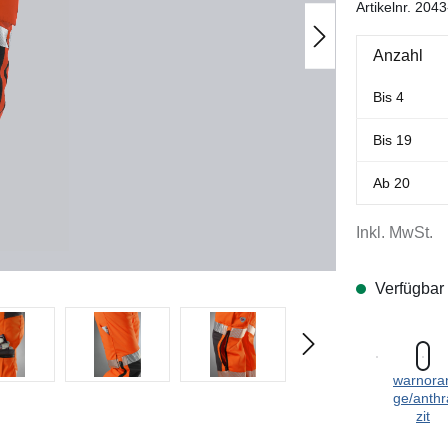
Artikelnr.
2043
Anzahl
Bis
4
Bis
19
Ab
20
Inkl. MwSt.
Verfügbar
warnora
ge/anthr
zit