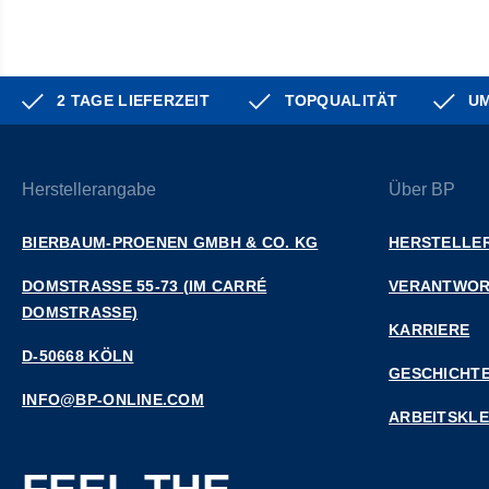
2 TAGE LIEFERZEIT
TOPQUALITÄT
UM
Herstellerangabe
Über BP
BIERBAUM-PROENEN GMBH & CO. KG
HERSTELLER
DOMSTRASSE 55-73 (IM CARRÉ D
VERANTWO
OMSTRASSE)
KARRIERE
D-50668 KÖLN
GESCHICHT
INFO@BP-ONLINE.COM
ARBEITSKL