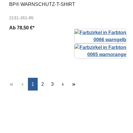
BP® WARNSCHUTZ-T-SHIRT
2131-261-85
Ab
78,50 €*
Seite
Seite
Seite
1
2
3