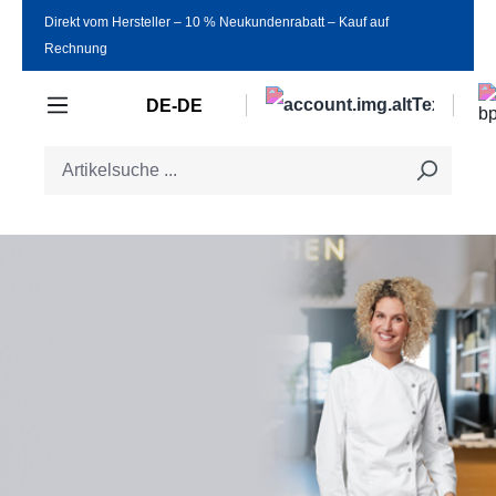
Direkt vom Hersteller ‒ 10 % Neukundenrabatt ‒ Kauf auf
Zum Hauptinhalt springen
Rechnung
DE-DE