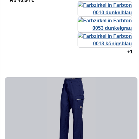
Ab
40,64 €*
+1