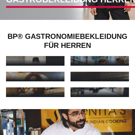
BP® GASTRONOMIEBEKLEIDUNG
HERREN-
FÜR HERREN
HERREN-
KOCHHOSEN
SERVICEHOSEN
Herren-Kochhosen - mehr erfahren
Herren-Servicehosen - mehr e
HERREN-
BÄCKERHOSEN
KOCHJACKEN
Bäckerhosen - mehr erfahren
Herren-Kochjacken - mehr erf
GASTRONOMIE-
GASTRONOMIE-
SCHÜRZEN
SHIRTS
Gastronomie-Schürzen - mehr erfahren
Gastronomie-Shirts - mehr erf