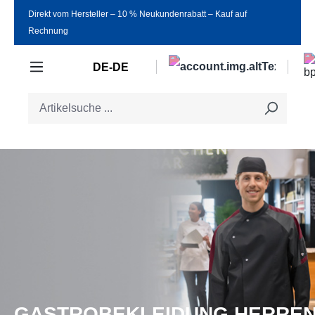
Direkt vom Hersteller ‒ 10 % Neukundenrabatt ‒ Kauf auf
Zum Hauptinhalt springen
Rechnung
DE-DE
GASTROBEKLEIDUNG HERRE