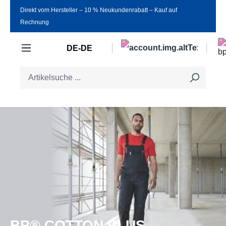
Direkt vom Hersteller ‒ 10 % Neukundenrabatt ‒ Kauf auf
Zum Hauptinhalt springen
Rechnung
DE-DE
BP® COTTON PLUS