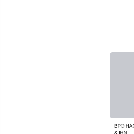
BP® HA
& IHN