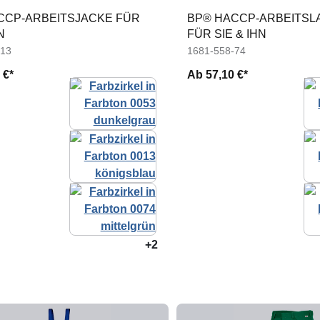
CCP-ARBEITSJACKE FÜR
BP® HACCP-ARBEITSL
N
FÜR SIE & IHN
-13
1681-558-74
 €*
Ab
57,10 €*
+2