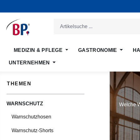
m Hauptinhalt springen
Zur Suche springen
Zur Hauptnavigation springen
MEDIZIN & PFLEGE
GASTRONOMIE
HA
UNTERNEHMEN
THEMEN
WARNSCHUTZ
Welche W
Warnschutzhosen
Warnschutz-Shorts