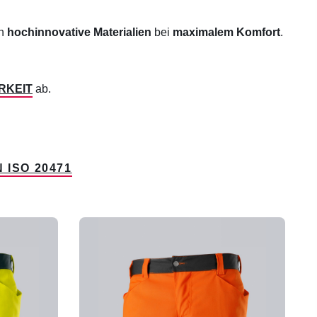
ch
hochinnovative Materialien
bei
maximalem Komfort
.
RKEIT
ab.
ISO 20471