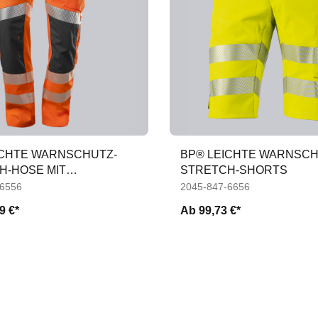
ICHTE WARNSCHUTZ-
BP® LEICHTE WARNSCH
H-HOSE MIT
STRETCH-SHORTS
SCHEN
-6556
2045-847-6656
9 €*
Ab
99,73 €*