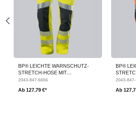
BP® LEICHTE WARNSCHUTZ-
BP® LE
STRETCH-HOSE MIT
STRETC
KNIETASCHEN
KNIETA
2043-847-6656
2043-847
Ab
127,79 €*
Ab
127,7