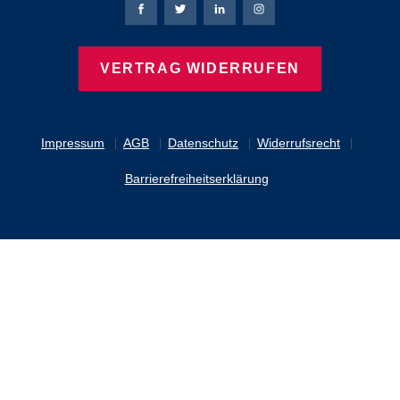
Bierbaum-Proenen Facebook-Seite
Bierbaum-Proenen Twitter Seite
Bierbaum-Proenen LinkedIn 
Bierbaum-Proenen Ins
VERTRAG WIDERRUFEN
Impressum
AGB
Datenschutz
Widerrufsrecht
Barrierefreiheitserklärung