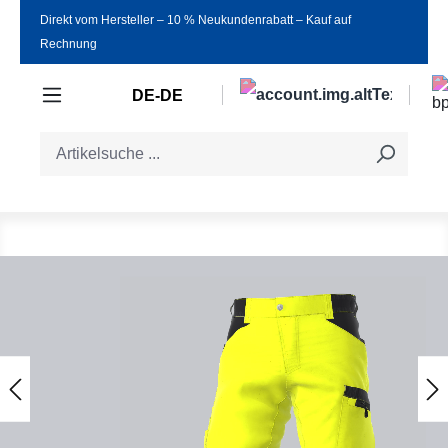
Direkt vom Hersteller ‒ 10 % Neukundenrabatt ‒ Kauf auf
Zum Hauptinhalt springen
Rechnung
DE-DE
Bildergalerie überspringen