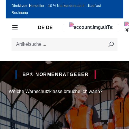
Direkt vom Hersteller ‒ 10 % Neukundenrabatt ‒ Kauf auf
Zum Hauptinhalt springen
Rechnung
DE-DE
BP® NORMENRATGEBER
Welche Warnschutzklasse brauche ich wann?