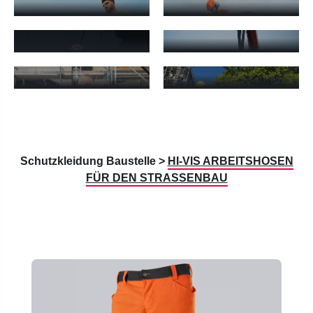
Baustellen-Hosen - mehr erfahren
Baustellen-Shorts - mehr erfa
BAUSTELLEN-
BAUSTELLEN-
LATZHOSEN
WESTEN
Baustellen-Latzhosen - mehr erfahren
Baustellen-Westen - mehr erf
BAUSTELLEN-
BAUSTELLEN-
JACKEN
SHIRTS
Baustellen-Jacken - mehr erfahren
Baustellen-Shirts - mehr erfah
Schutzkleidung Baustelle >
HI-VIS ARBEITSHOSEN
FÜR DEN STRASSENBAU
Produktgalerie überspringen