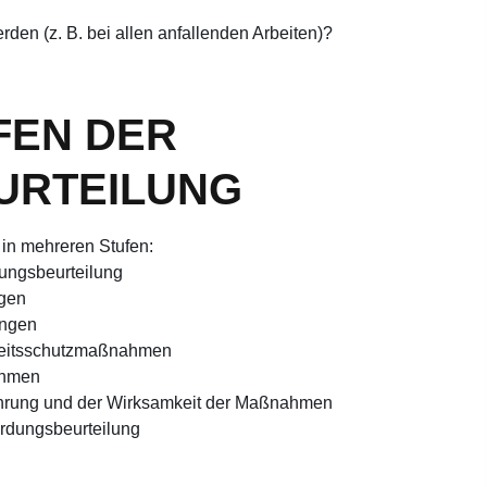
erden (z. B. bei allen anfallenden Arbeiten)?
UFEN DER
URTEILUNG
t in mehreren Stufen:
dungsbeurteilung
ngen
ungen
rbeitsschutzmaßnahmen
ahmen
ührung und der Wirksamkeit der Maßnahmen
hrdungsbeurteilung