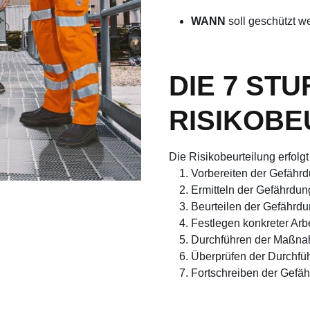
WANN
soll geschützt w
DIE 7 ST
RISIKOBE
Die Risikobeurteilung erfolg
Vorbereiten der Gefähr
Ermitteln der Gefährdu
Beurteilen der Gefährd
Festlegen konkreter A
Durchführen der Maßn
Überprüfen der Durchf
Fortschreiben der Gefä