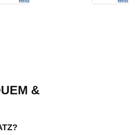
QUEM &
ATZ?