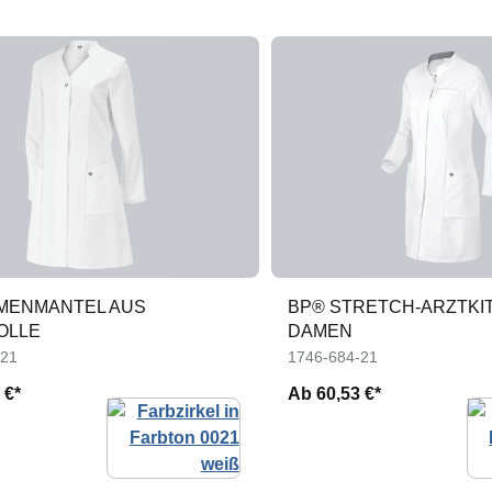
MENMANTEL AUS
BP® STRETCH-ARZTKI
OLLE
DAMEN
-21
1746-684-21
 €*
Ab
60,53 €*