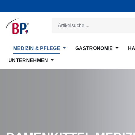
m Hauptinhalt springen
Zur Suche springen
Zur Hauptnavigation springen
MEDIZIN & PFLEGE
GASTRONOMIE
HA
UNTERNEHMEN