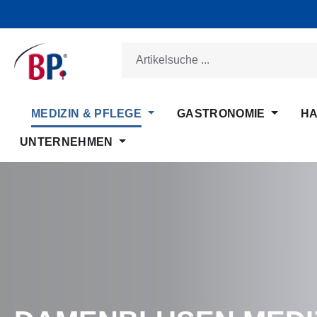
m Hauptinhalt springen
Zur Suche springen
Zur Hauptnavigation springen
MEDIZIN & PFLEGE
GASTRONOMIE
HA
UNTERNEHMEN