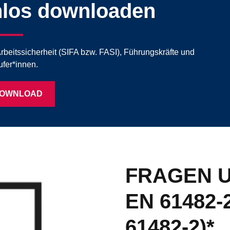
nlos downloaden
Arbeitssicherheit (SIFA bzw. FASI), Führungskräfte und
ufer*innen.
DOWNLOAD
FRAGEN 
EN 61482-
61482-2)*