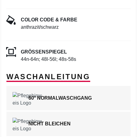
COLOR CODE & FARBE
anthrazit/schwarz
GRÖSSENSPIEGEL
44n-64n; 48l-56l; 48s-58s
WASCHANLEITUNG
60° NORMALWASCHGANG
NICHT BLEICHEN