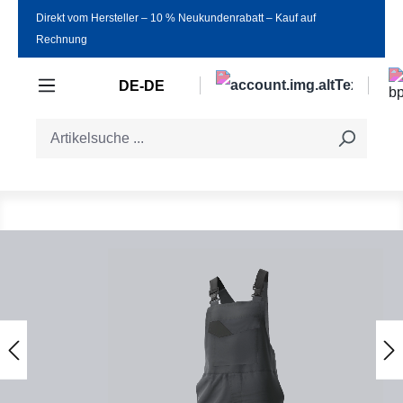
Direkt vom Hersteller ‒ 10 % Neukundenrabatt ‒ Kauf auf
Zum Hauptinhalt springen
Rechnung
DE-DE
Bildergalerie überspringen