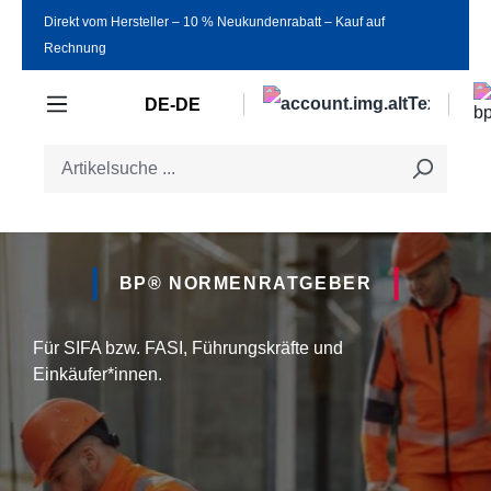
Direkt vom Hersteller ‒ 10 % Neukundenrabatt ‒ Kauf auf
Zum Hauptinhalt springen
Rechnung
DE-DE
BP® HI-VIS STRETCH
WARNSCHUTZKLEIDUNG