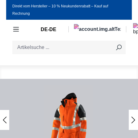
Direkt vom Hersteller ‒ 10 % Neukundenrabatt ‒ Kauf auf
Zum Hauptinhalt springen
Rechnung
DE-DE
Bildergalerie überspringen