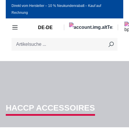
Direkt vom Hersteller ‒ 10 % Neukundenrabatt ‒ Kauf auf
Zum Hauptinhalt springen
Rechnung
DE-DE
HACCP ACCESSOIRES