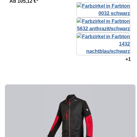
Ab
105,12 €*
+1