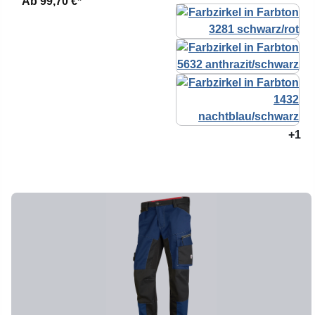
Ab
99,70 €*
+1