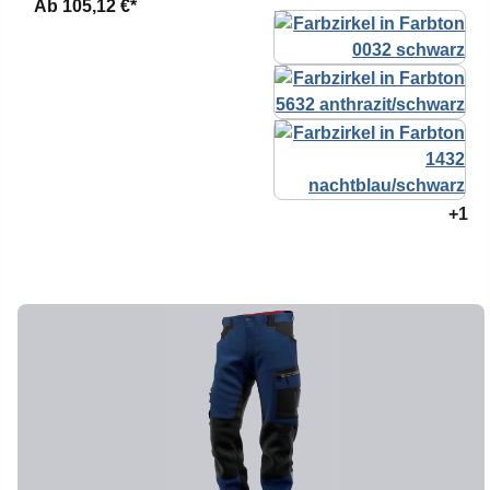
Ab
105,12 €*
+1