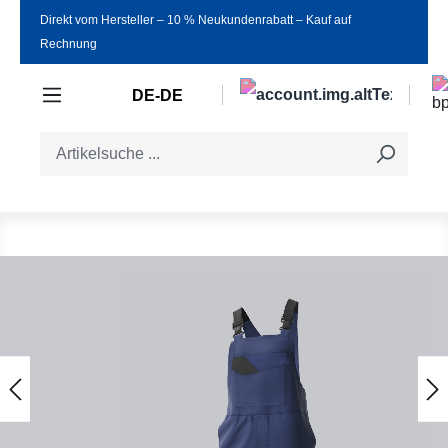
Direkt vom Hersteller ‒ 10 % Neukundenrabatt ‒ Kauf auf
Zum Hauptinhalt springen
Rechnung
DE-DE
Bildergalerie überspringen