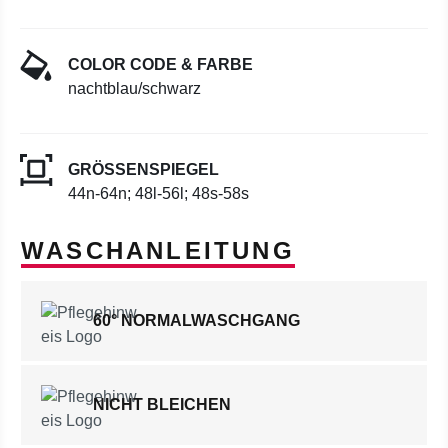
COLOR CODE & FARBE
nachtblau/schwarz
GRÖSSENSPIEGEL
44n-64n; 48l-56l; 48s-58s
WASCHANLEITUNG
60° NORMALWASCHGANG
NICHT BLEICHEN