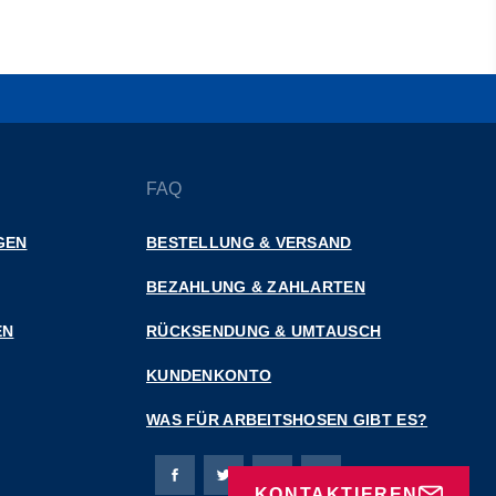
FAQ
GEN
BESTELLUNG & VERSAND
BEZAHLUNG & ZAHLARTEN
EN
RÜCKSENDUNG & UMTAUSCH
KUNDENKONTO
WAS FÜR ARBEITSHOSEN GIBT ES?
Bierbaum-Proenen Facebook-Seite
Bierbaum-Proenen Twitter Seite
Bierbaum-Proenen LinkedIn 
Bierbaum-Proenen Ins
KONTAKTIEREN