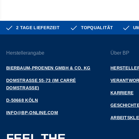
2 TAGE LIEFERZEIT
TOPQUALITÄT
UM
Herstellerangabe
Über BP
BIERBAUM-PROENEN GMBH & CO. KG
HERSTELLER
DOMSTRASSE 55-73 (IM CARRÉ D
VERANTWO
OMSTRASSE)
KARRIERE
D-50668 KÖLN
GESCHICHT
INFO@BP-ONLINE.COM
ARBEITSKL
FEEL THE