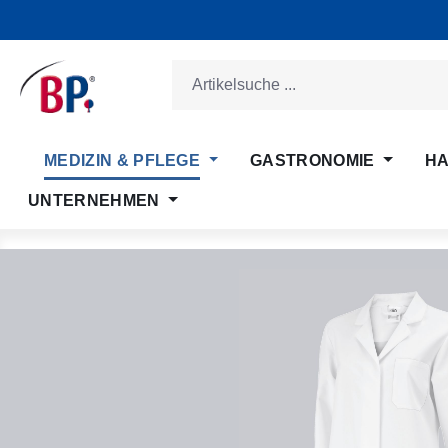
m Hauptinhalt springen
Zur Suche springen
Zur Hauptnavigation springen
MEDIZIN & PFLEGE
GASTRONOMIE
HA
UNTERNEHMEN
Bildergalerie überspringen