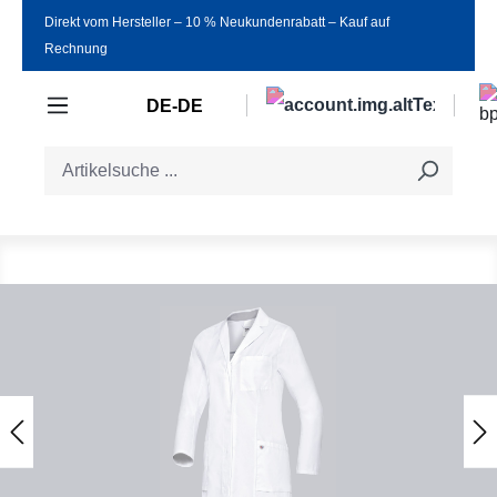
Direkt vom Hersteller ‒ 10 % Neukundenrabatt ‒ Kauf auf
Zum Hauptinhalt springen
Rechnung
DE-DE
Bildergalerie überspringen