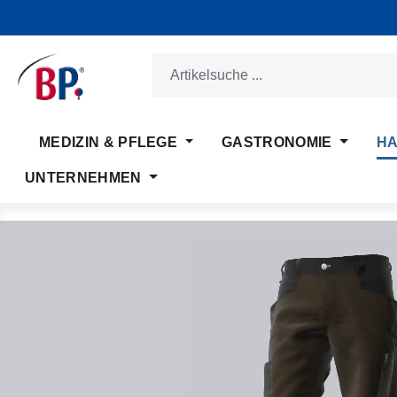
m Hauptinhalt springen
Zur Suche springen
Zur Hauptnavigation springen
MEDIZIN & PFLEGE
GASTRONOMIE
HA
UNTERNEHMEN
Bildergalerie überspringen