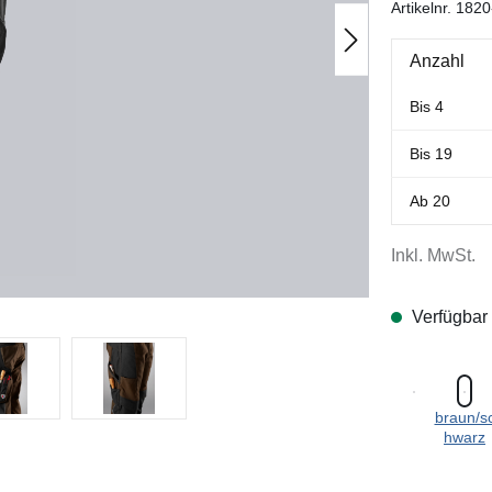
Artikelnr.
1820
Anzahl
Bis
4
Bis
19
Ab
20
Inkl. MwSt.
Verfügbar
braun/s
hwarz