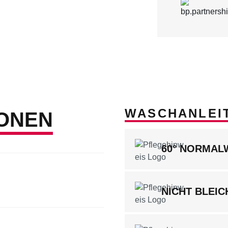
WASCHANLEI
ONEN
60° NORMA
NICHT BLEIC