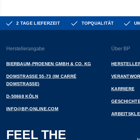
2 TAGE LIEFERZEIT
TOPQUALITÄT
UM
Herstellerangabe
Über BP
BIERBAUM-PROENEN GMBH & CO. KG
HERSTELLER
DOMSTRASSE 55-73 (IM CARRÉ D
VERANTWO
OMSTRASSE)
KARRIERE
D-50668 KÖLN
GESCHICHT
INFO@BP-ONLINE.COM
ARBEITSKL
FEEL THE
I