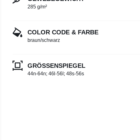
285 g/m²
COLOR CODE & FARBE
braun/schwarz
GRÖSSENSPIEGEL
44n-64n; 46l-56l; 48s-56s