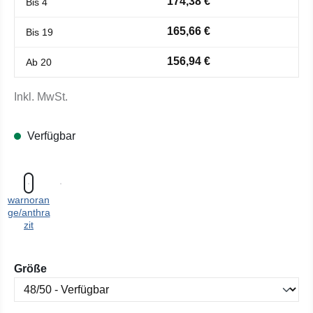
174,38 €
Bis
4
165,66 €
Bis
19
156,94 €
Ab
20
Inkl. MwSt.
Verfügbar
warnoran
ge/anthra
zit
auswählen
Größe