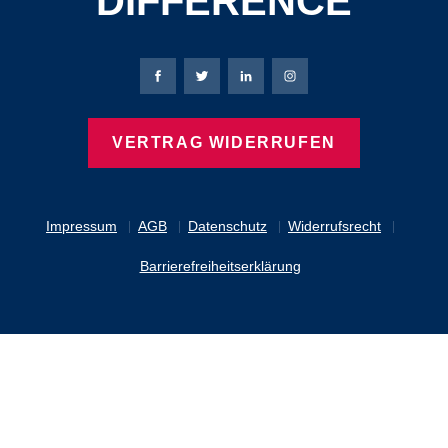
DIFFERENCE
Bierbaum-Proenen Facebook-Seite
Bierbaum-Proenen Twitter Seite
Bierbaum-Proenen LinkedIn 
Bierbaum-Proenen Ins
VERTRAG WIDERRUFEN
Impressum
AGB
Datenschutz
Widerrufsrecht
Barrierefreiheitserklärung