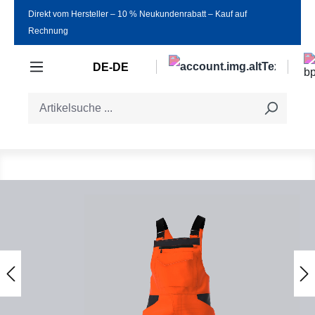
Direkt vom Hersteller ‒ 10 % Neukundenrabatt ‒ Kauf auf
Zum Hauptinhalt springen
Rechnung
DE-DE
Bildergalerie überspringen