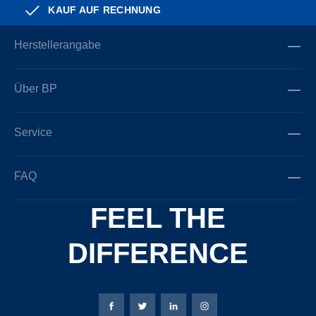
KAUF AUF RECHNUNG
Herstellerangabe
Über BP
Service
FAQ
FEEL THE
DIFFERENCE
Bierbaum-Proenen Facebook-Seite
Bierbaum-Proenen Twitter Seite
Bierbaum-Proenen LinkedIn 
Bierbaum-Proenen Ins