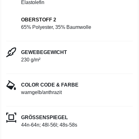
Elastolefin
OBERSTOFF 2
65% Polyester, 35% Baumwolle
GEWEBEGEWICHT
230 g/m²
COLOR CODE & FARBE
warngelb/anthrazit
GRÖSSENSPIEGEL
44n-64n; 48l-56l; 48s-58s