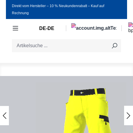
Direkt vom Hersteller ‒ 10 % Neukundenrabatt ‒ Kauf auf
Zum Hauptinhalt springen
Rechnung
DE-DE
Bildergalerie überspringen