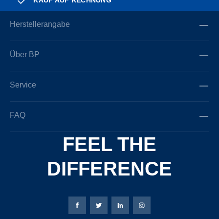
KAUF AUF RECHNUNG
Herstellerangabe
Über BP
Service
FAQ
FEEL THE
DIFFERENCE
Bierbaum-Proenen Facebook-Seite
Bierbaum-Proenen Twitter Seite
Bierbaum-Proenen LinkedIn 
Bierbaum-Proenen Ins