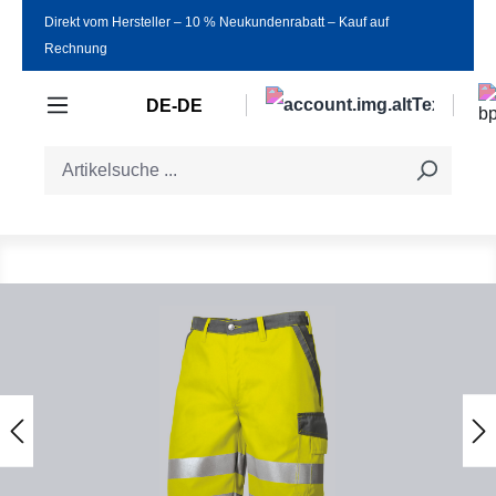
Direkt vom Hersteller ‒ 10 % Neukundenrabatt ‒ Kauf auf
Zum Hauptinhalt springen
Rechnung
DE-DE
Bildergalerie überspringen