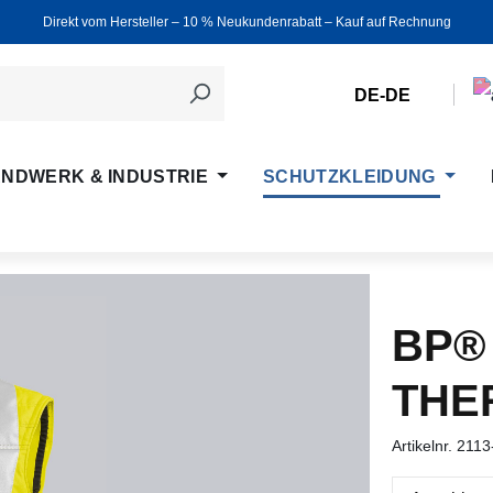
Direkt vom Hersteller ‒ 10 % Neukundenrabatt ‒ Kauf auf Rechnung
DE-DE
NDWERK & INDUSTRIE
SCHUTZKLEIDUNG
BP®
THE
Artikelnr.
2113