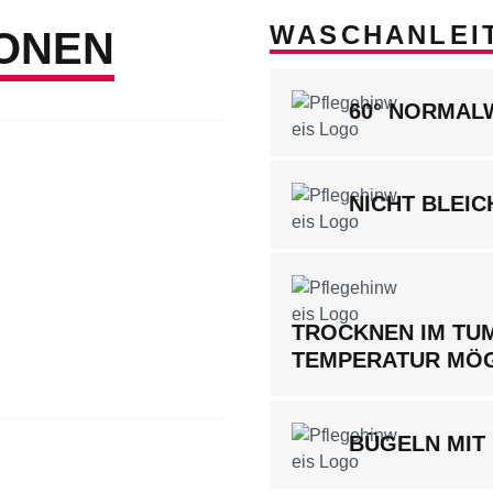
WASCHANLEI
ONEN
60° NORMA
NICHT BLEIC
TROCKNEN IM TUM
TEMPERATUR MÖ
BÜGELN MIT 