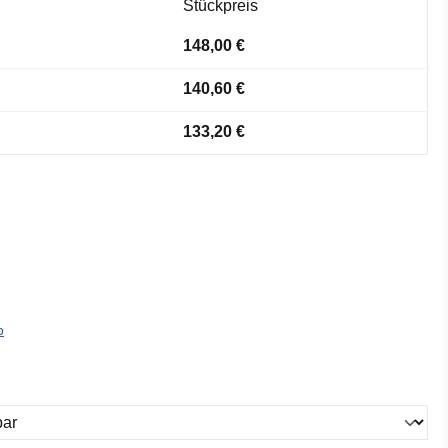
Stückpreis
148,00 €
140,60 €
133,20 €
b
ählen