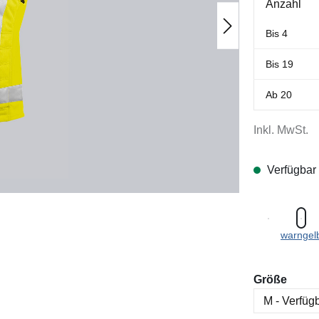
Anzahl
Bis
4
Bis
19
Ab
20
Inkl. MwSt.
Verfügbar
warngel
ausw
Größe