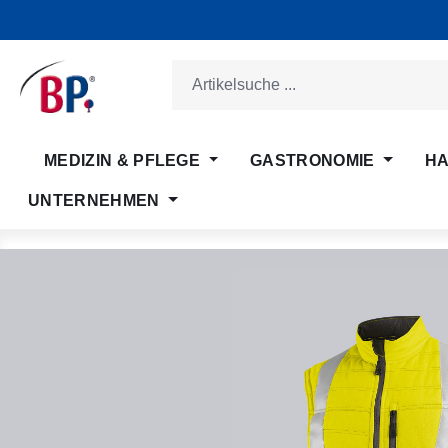
m Hauptinhalt springen
Zur Suche springen
Zur Hauptnavigation springen
MEDIZIN & PFLEGE
GASTRONOMIE
HA
UNTERNEHMEN
Bildergalerie überspringen