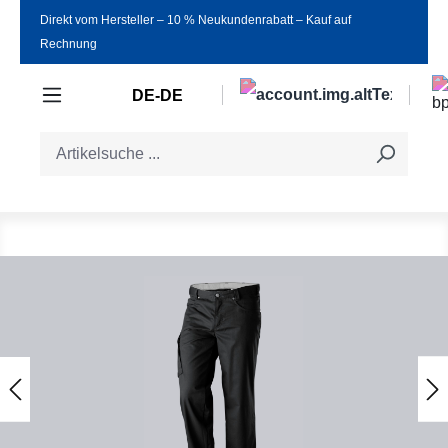
Direkt vom Hersteller ‒ 10 % Neukundenrabatt ‒ Kauf auf
Zum Hauptinhalt springen
Rechnung
DE-DE
Bildergalerie überspringen