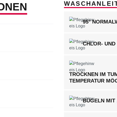
WASCHANLEI
ONEN
95° NORMA
CHLOR- UND
TROCKNEN IM TUM
TEMPERATUR MÖ
BÜGELN MIT