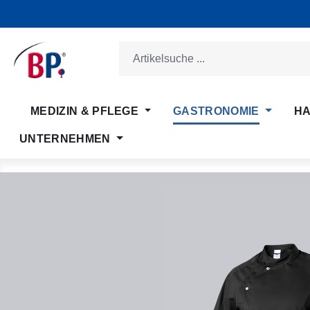
m Hauptinhalt springen
Zur Suche springen
Zur Hauptnavigation springen
MEDIZIN & PFLEGE
GASTRONOMIE
HA
UNTERNEHMEN
Bildergalerie überspringen