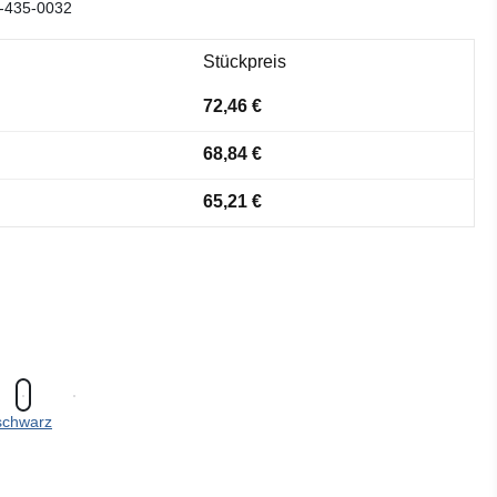
-435-0032
Stückpreis
72,46 €
68,84 €
65,21 €
schwarz
ählen