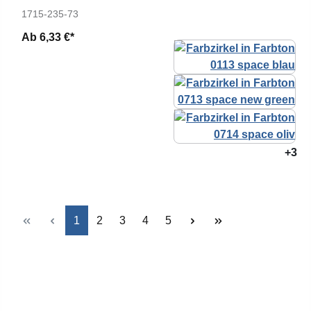
1715-235-73
Ab
6,33 €*
+3
Seite
Seite
Seite
Seite
Seite
1
2
3
4
5