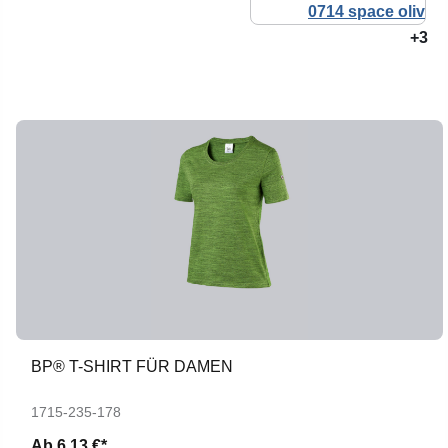
+3
BP® T-SHIRT FÜR DAMEN
1715-235-178
Ab
6,13 €*