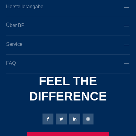
Herstellerangabe
Über BP
Service
FAQ
FEEL THE
DIFFERENCE
Bierbaum-Proenen Facebook-Seite
Bierbaum-Proenen Twitter Seite
Bierbaum-Proenen LinkedIn 
Bierbaum-Proenen Ins