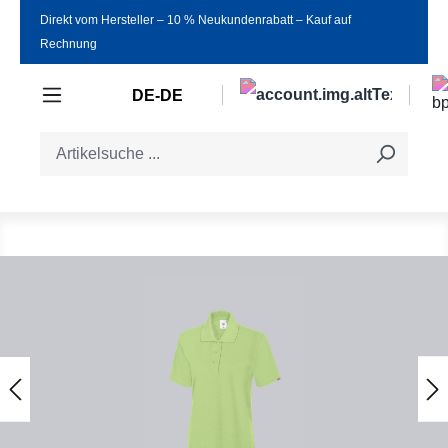
Direkt vom Hersteller ‒ 10 % Neukundenrabatt ‒ Kauf auf
Zum Hauptinhalt springen
Rechnung
DE-DE
Bildergalerie überspringen