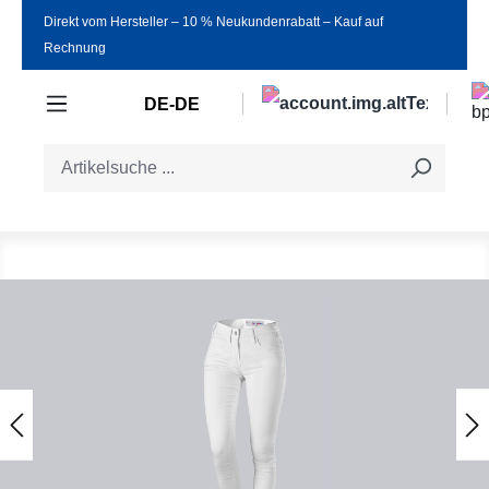
Direkt vom Hersteller ‒ 10 % Neukundenrabatt ‒ Kauf auf
Zum Hauptinhalt springen
Rechnung
DE-DE
Bildergalerie überspringen