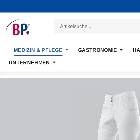
m Hauptinhalt springen
Zur Suche springen
Zur Hauptnavigation springen
MEDIZIN & PFLEGE
GASTRONOMIE
HA
UNTERNEHMEN
Bildergalerie überspringen