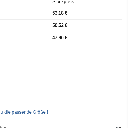
Stückpreis
53,18 €
50,52 €
47,86 €
 du die passende Größe !
ählen