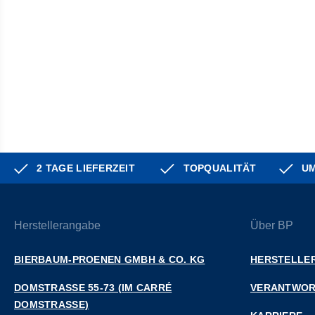
2 TAGE LIEFERZEIT
TOPQUALITÄT
UM
Herstellerangabe
Über BP
BIERBAUM-PROENEN GMBH & CO. KG
HERSTELLER
DOMSTRASSE 55-73 (IM CARRÉ D
VERANTWO
OMSTRASSE)