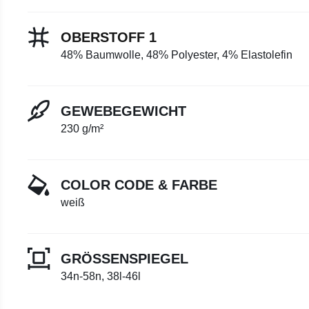
OBERSTOFF 1
48% Baumwolle, 48% Polyester, 4% Elastolefin
GEWEBEGEWICHT
230 g/m²
COLOR CODE & FARBE
weiß
GRÖSSENSPIEGEL
34n-58n, 38l-46l